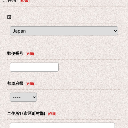
ご住所
[
必須
]
国
郵便番号
[
必須
]
都道府県
[
必須
]
ご住所1
(市区町村郡)
[
必須
]