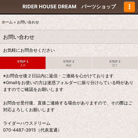
RIDER HOUSE DREAM パーツショップ
ホーム
>
お問い合わせ
お問い合わせ
お気軽にお問合せください
STEP 1
STEP 2
STEP 3
入力
確認
完了
※お問合せ後２日以内に返信・ご連絡を心がけております
※Gmailをお使いの方は迷惑フォルダーに振り分けらている時があり
ますのでご確認をお願いします
お問合せ受付後、直接ご連絡する場合がありますので、その際はご
対応よろしくお願いします
ライダーハウスドリーム
070-4487-3915（代表直通）