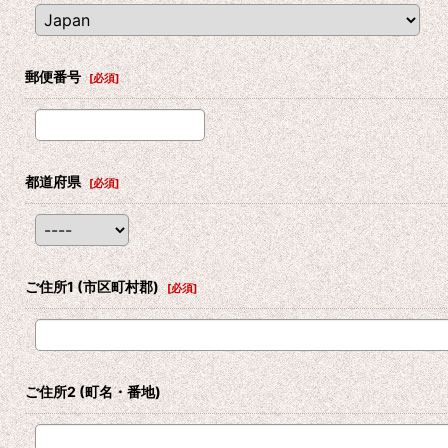
郵便番号
[
必須
]
都道府県
[
必須
]
ご住所1
(市区町村郡)
[
必須
]
ご住所2
(町名・番地)