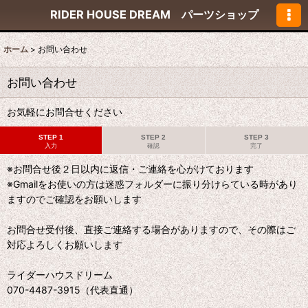
RIDER HOUSE DREAM パーツショップ
ホーム
>
お問い合わせ
お問い合わせ
お気軽にお問合せください
STEP 1
STEP 2
STEP 3
入力
確認
完了
※お問合せ後２日以内に返信・ご連絡を心がけております
※Gmailをお使いの方は迷惑フォルダーに振り分けらている時があり
ますのでご確認をお願いします
お問合せ受付後、直接ご連絡する場合がありますので、その際はご
対応よろしくお願いします
ライダーハウスドリーム
070-4487-3915（代表直通）