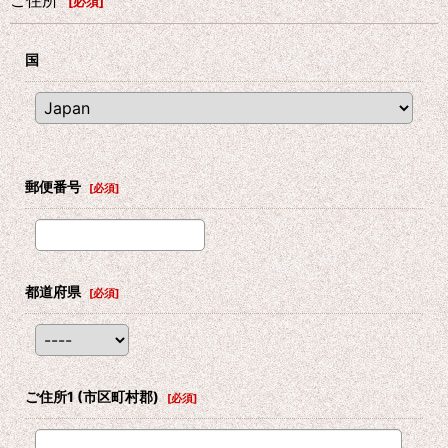
ご住所
[
必須
]
国
郵便番号
[
必須
]
都道府県
[
必須
]
ご住所1
(市区町村郡)
[
必須
]