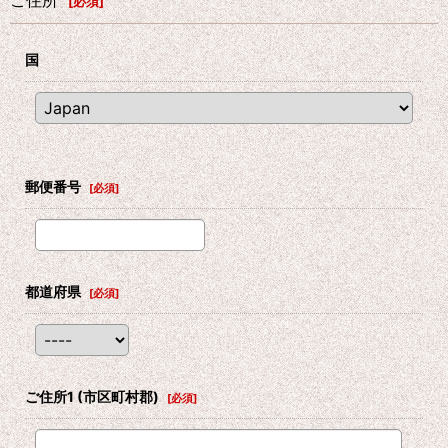
ご住所
[
必須
]
国
郵便番号
[
必須
]
都道府県
[
必須
]
ご住所1
(市区町村郡)
[
必須
]