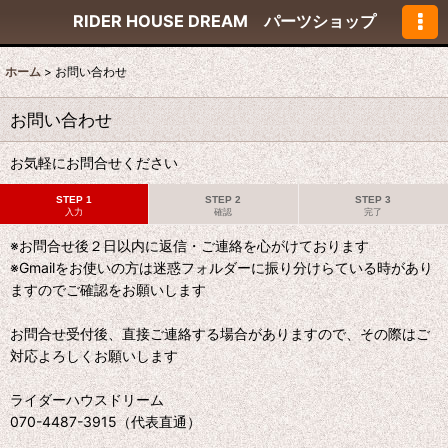
RIDER HOUSE DREAM パーツショップ
ホーム
>
お問い合わせ
お問い合わせ
お気軽にお問合せください
STEP 1
STEP 2
STEP 3
入力
確認
完了
※お問合せ後２日以内に返信・ご連絡を心がけております
※Gmailをお使いの方は迷惑フォルダーに振り分けらている時があり
ますのでご確認をお願いします
お問合せ受付後、直接ご連絡する場合がありますので、その際はご
対応よろしくお願いします
ライダーハウスドリーム
070-4487-3915（代表直通）