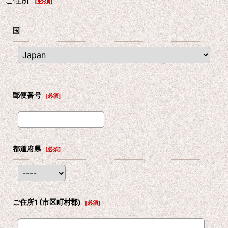
ご住所
[
必須
]
国
郵便番号
[
必須
]
都道府県
[
必須
]
ご住所1
(市区町村郡)
[
必須
]