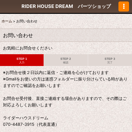
RIDER HOUSE DREAM パーツショップ
ホーム
>
お問い合わせ
お問い合わせ
お気軽にお問合せください
STEP 1
STEP 2
STEP 3
入力
確認
完了
※お問合せ後２日以内に返信・ご連絡を心がけております
※Gmailをお使いの方は迷惑フォルダーに振り分けらている時があり
ますのでご確認をお願いします
お問合せ受付後、直接ご連絡する場合がありますので、その際はご
対応よろしくお願いします
ライダーハウスドリーム
070-4487-3915（代表直通）