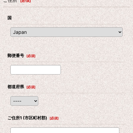
ご住所
[
必須
]
国
郵便番号
[
必須
]
都道府県
[
必須
]
ご住所1
(市区町村郡)
[
必須
]