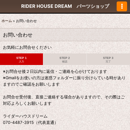
RIDER HOUSE DREAM パーツショップ
ホーム
>
お問い合わせ
お問い合わせ
お気軽にお問合せください
STEP 1
STEP 2
STEP 3
入力
確認
完了
※お問合せ後２日以内に返信・ご連絡を心がけております
※Gmailをお使いの方は迷惑フォルダーに振り分けらている時があり
ますのでご確認をお願いします
お問合せ受付後、直接ご連絡する場合がありますので、その際はご
対応よろしくお願いします
ライダーハウスドリーム
070-4487-3915（代表直通）