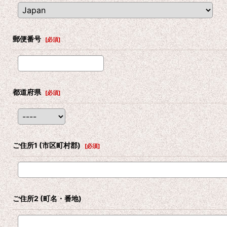
郵便番号
[
必須
]
都道府県
[
必須
]
ご住所1
(市区町村郡)
[
必須
]
ご住所2
(町名・番地)