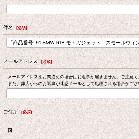
件名
[
必須
]
メールアドレス
[
必須
]
メールアドレスをお間違えの場合はお返事が届きません。ご注意く
また、弊店からのお返事が迷惑メールとして処理される場合がござ
ご住所
[
必須
]
国