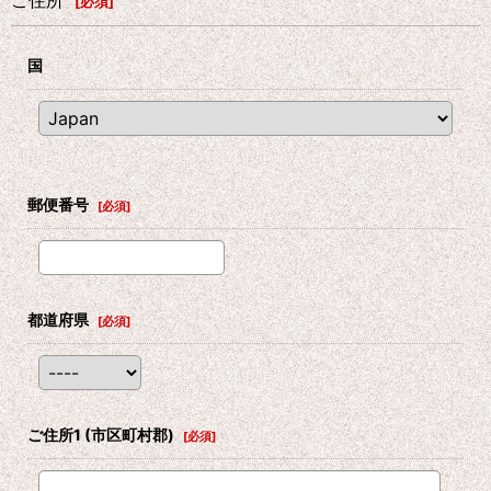
ご住所
[
必須
]
国
郵便番号
[
必須
]
都道府県
[
必須
]
ご住所1
(市区町村郡)
[
必須
]