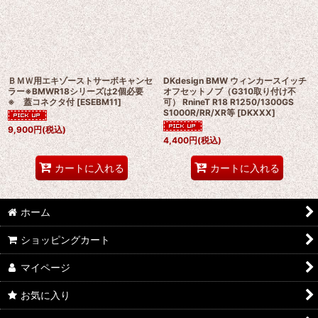
絞り込む
ＢＭＷ用エキゾーストサーボキャンセ
DKdesign BMW ウィンカースイッチ
ラー※BMWR18シリーズは2個必要
オフセットノブ（G310取り付け不
※ 蓋コネクタ付
[
ESEBM11
]
可） RnineT R18 R1250/1300GS
S1000R/RR/XR等
[
DKXXX
]
9,900
円
(税込)
4,400
円
(税込)
カートに入れる
カートに入れる
ホーム
ショッピングカート
マイページ
お気に入り