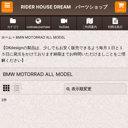
RIDER HOUSE DREAM パーツショップ
メニュー
カート
カテゴリ
overseas purchase
YouTube
ご利用案内
特商法表示
ホーム
>
BMW MOTORRAD ALL MODEL
【DKdesignの製品は、少しでもお安く販売できるよう毎月１日と１
５日に発注をかけております納期までお時間いただけましことをご理
解ください】
BMW MOTORRAD ALL MODEL
表示順変更
閉じる
2
件
表示数
:
並び順
: