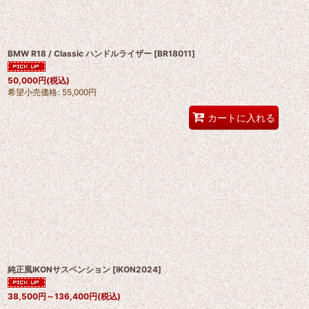
BMW R18 / Classic ハンドルライザー
[
BR18011
]
50,000
円
(税込)
希望小売価格
:
55,000
円
カートに入れる
純正風IKONサスペンション
[
IKON2024
]
38,500
円
～136,400
円
(税込)