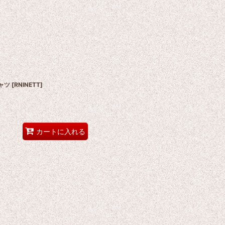
シャツ
[
RNINETT
]
カートに入れる