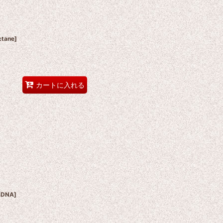
ctane
]
カートに入れる
8DNA
]