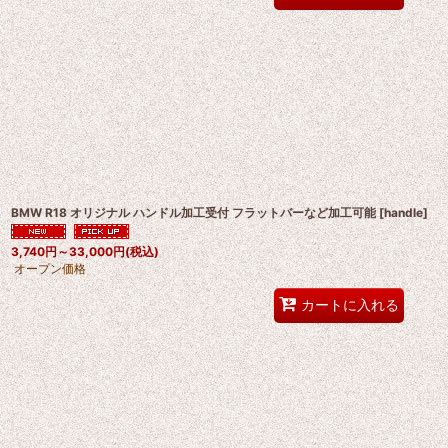
BMW R18 オリジナル ハンドル加工受付 フラットバーなど加工可能
[
handle
]
3,740
円
～33,000
円
(税込)
オープン価格
カートに入れる