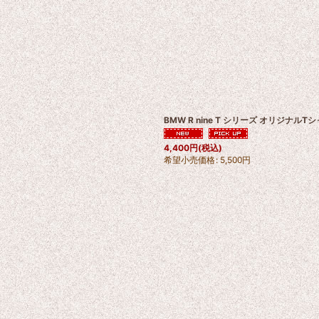
BMW R nine T シリーズ オリジナルT
4,400
円
(税込)
希望小売価格
:
5,500
円