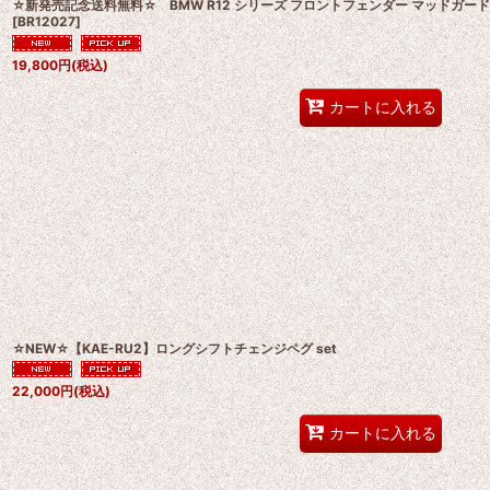
☆新発売記念送料無料☆ BMW R12 シリーズ フロントフェンダー マッドガー
[
BR12027
]
19,800
円
(税込)
カートに入れる
☆NEW☆【KAE-RU2】ロングシフトチェンジペグ set
22,000
円
(税込)
カートに入れる