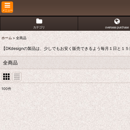
メニュー
カテゴリ
overseas purchase
ホーム
>
全商品
【DKdesignの製品は、少しでもお安く販売できるよう毎月１日と
全商品
100
件
表示数
:
並び順
: