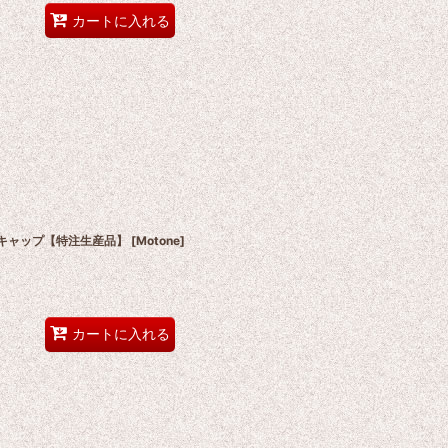
カートに入れる
クキャップ【特注生産品】
[
Motone
]
カートに入れる