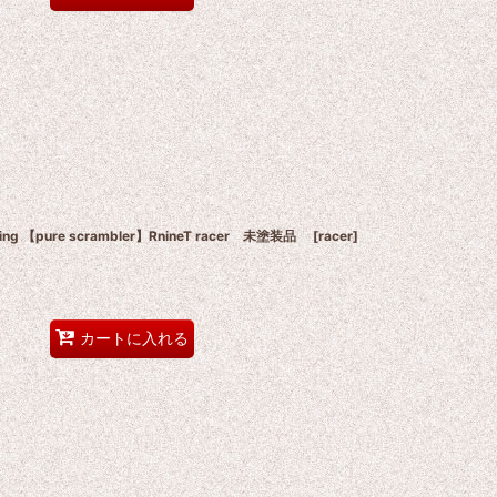
ring 【pure scrambler】RnineT racer 未塗装品
[
racer
]
カートに入れる