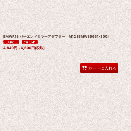
BMWR18 バーエンドミラーアダプター M12
[
BMW35661-300
]
4,840
円
～6,600
円
(税込)
カートに入れる