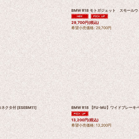
BMW R18 モトガジェット スモール
29,700
円
(税込)
希望小売価格
:
29,700
円
コネクタ付
[
ESEBM11
]
BMW R18 【FU-MU】ワイドブレーキ
13,200
円
(税込)
希望小売価格
:
13,200
円