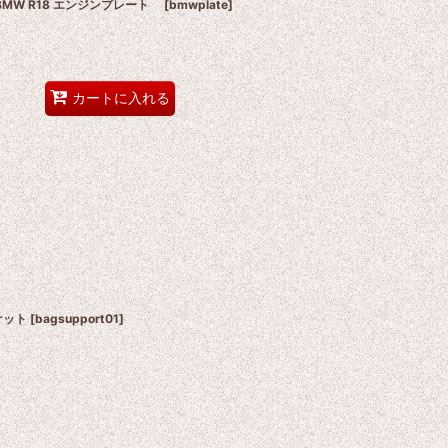
MW R18 エンジンプレート
[
bmwplate
]
カートに入れる
ケット
[
bagsupport01
]