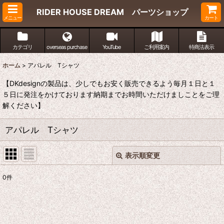
RIDER HOUSE DREAM パーツショップ
メニュー
カート
カテゴリ
overseas purchase
YouTube
ご利用案内
特商法表示
ホーム
>
アパレル Tシャツ
【DKdesignの製品は、少しでもお安く販売できるよう毎月１日と１
５日に発注をかけております納期までお時間いただけましことをご理
解ください】
アパレル Tシャツ
表示順変更
閉じる
0
件
表示数
:
並び順
: