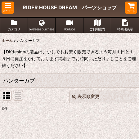
RIDER HOUSE DREAM パーツショップ
メニュー
カート
カテゴリ
overseas purchase
YouTube
ご利用案内
特商法表示
ホーム
>
ハンターカブ
【DKdesignの製品は、少しでもお安く販売できるよう毎月１日と１
５日に発注をかけております納期までお時間いただけましことをご理
解ください】
ハンターカブ
表示順変更
閉じる
3
件
表示数
:
並び順
: