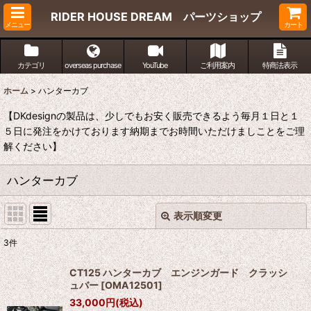
RIDER HOUSE DREAM パーツショップ
メニュー
カート
カテゴリ
overseas purchase
YouTube
ご利用案内
特商法表示
ホーム
>
ハンターカブ
【DKdesignの製品は、少しでもお安く販売できるよう毎月１日と１
５日に発注をかけております納期までお時間いただけましことをご理
解ください】
ハンターカブ
表示順変更
閉じる
3
件
表示数
:
CT125 ハンターカブ エンジンガード クラッシ
ュバー
[
OMA12501
]
並び順
:
33,000
円
(税込)