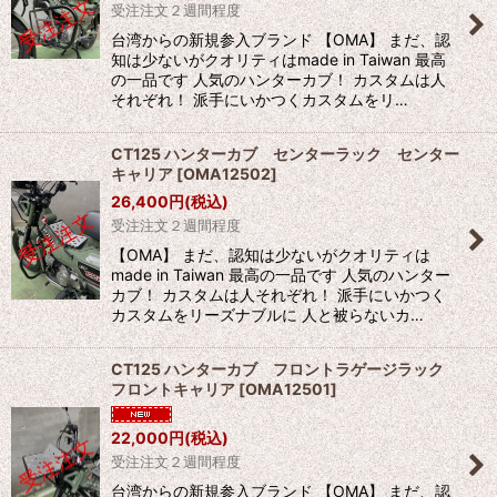
受注注文２週間程度
絞り込む
台湾からの新規参入ブランド 【OMA】 まだ、認
知は少ないがクオリティはmade in Taiwan 最高
の一品です 人気のハンターカブ！ カスタムは人
それぞれ！ 派手にいかつくカスタムをリ…
CT125 ハンターカブ センターラック センター
キャリア
[
OMA12502
]
26,400
円
(税込)
受注注文２週間程度
【OMA】 まだ、認知は少ないがクオリティは
made in Taiwan 最高の一品です 人気のハンター
カブ！ カスタムは人それぞれ！ 派手にいかつく
カスタムをリーズナブルに 人と被らないカ…
CT125 ハンターカブ フロントラゲージラック
フロントキャリア
[
OMA12501
]
22,000
円
(税込)
受注注文２週間程度
台湾からの新規参入ブランド 【OMA】 まだ、認