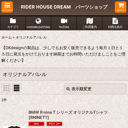
RIDER HOUSE DREAM パーツショップ
メニュー
カート
カテゴリ
overseas purchase
YouTube
ご利用案内
特商法表示
ホーム
>
オリジナルアパレル
【DKdesignの製品は、少しでもお安く販売できるよう毎月１日と１
５日に発注をかけております納期までお時間いただけましことをご理
解ください】
オリジナルアパレル
表示順変更
閉じる
2
件
表示数
:
BMW R nine T シリーズ オリジナルTシャツ
[
RNINETT
]
並び順
: