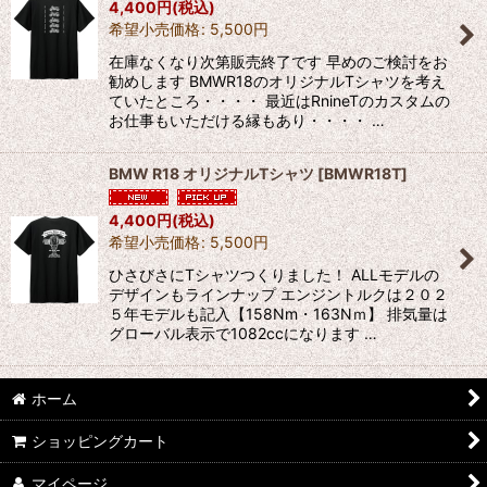
4,400
円
(税込)
希望小売価格
:
5,500
円
絞り込む
在庫なくなり次第販売終了です 早めのご検討をお
勧めします BMWR18のオリジナルTシャツを考え
ていたところ・・・・ 最近はRnineTのカスタムの
お仕事もいただける縁もあり・・・・ …
BMW R18 オリジナルTシャツ
[
BMWR18T
]
4,400
円
(税込)
希望小売価格
:
5,500
円
ひさびさにTシャツつくりました！ ALLモデルの
デザインもラインナップ エンジントルクは２０２
５年モデルも記入【158Nm・163Nｍ】 排気量は
グローバル表示で1082ccになります …
ホーム
ショッピングカート
マイページ