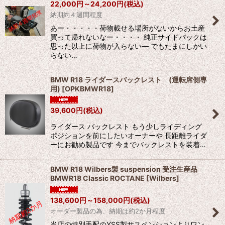
22,000
円
～24,200
円
(税込)
納期約４週間程度
あー・・・・・荷物載せる場所がないからお土産
買って帰れないなー・・・・ 純正サイドバックは
思った以上に荷物が入らない― でもたまにしかい
らない…
BMW R18 ライダースバックレスト (運転席側専
用)
[
OPKBMWR18
]
39,600
円
(税込)
ライダース バックレスト もう少しライディング
ポジションを前にしたいオーナーや 長距離ライダ
ーにお勧め製品です 今までバックレストを装着…
BMW R18 Wilbers製 suspension 受注生産品
BMWR18 Classic ROCTANE
[
Wilbers
]
138,600
円
～158,000
円
(税込)
オーダー製品の為、納期は約2か月程度
当店の特別手配のYSS製サスペンションよりワン