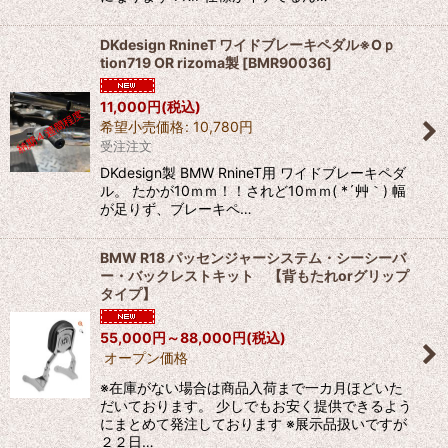
DKdesign RnineT ワイドブレーキペダル※Oｐ
tion719 OR rizoma製
[
BMR90036
]
11,000
円
(税込)
希望小売価格
:
10,780
円
受注注文
DKdesign製 BMW RnineT用 ワイドブレーキペダ
ル。 たかが10ｍｍ！！されど10ｍｍ( *´艸｀) 幅
が足りず、ブレーキペ…
BMW R18 パッセンジャーシステム・シーシーバ
ー・バックレストキット 【背もたれorグリップ
タイプ】
55,000
円
～88,000
円
(税込)
オープン価格
※在庫がない場合は商品入荷まで一カ月ほどいた
だいております。 少しでもお安く提供できるよう
にまとめて発注しております ※展示品扱いですが
２２日…