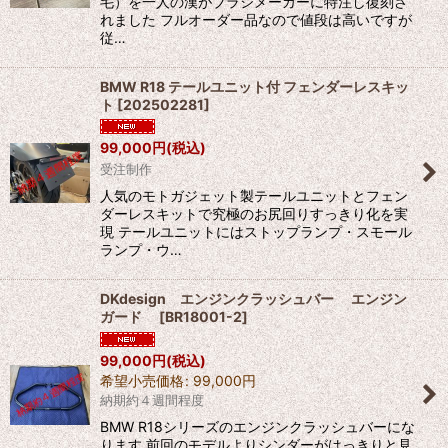
毛）を一人の漢がブラシメーカーに特注し復刻さ
れました フルオーダー品なので値段は高いですが
従…
BMW R18 テールユニット付 フェンダーレスキッ
ト
[
202502281
]
99,000
円
(税込)
受注制作
人気のモトガジェット製テールユニットとフェン
ダーレスキットで究極のお尻回りすっきり化を実
現 テールユニットにはストップランプ・スモール
ランプ・ウ…
DKdesign エンジンクラッシュバー エンジン
ガード
[
BR18001-2
]
99,000
円
(税込)
希望小売価格
:
99,000
円
納期約４週間程度
BMW R18シリーズのエンジンクラッシュバーにな
ります 前回のモデルよりシンダーがはっきりと見