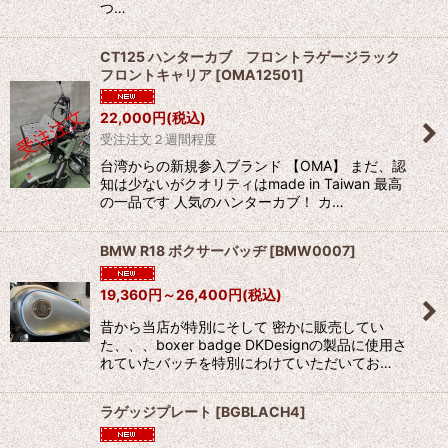
つ…
CT125 ハンターカブ フロントラゲージラック
フロントキャリア
[
OMA12501
]
22,000
円
(税込)
受注注文２週間程度
台湾からの新規参入ブランド 【OMA】 まだ、認
知は少ないがクオリティはmade in Taiwan 最高
の一品です 人気のハンターカブ！ カ…
BMW R18 ボクサーバッヂ
[
BMW0007
]
19,360
円
～26,400
円
(税込)
昔から当店が特別にそして 密かに販売してい
た、、、boxer badge DKDesignの製品に使用さ
れていたバッチを特別にわけていただいてお…
ラゲッジプレート
[
BGBLACH4
]