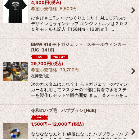
4,400
円
(税込)
希望小売価格
:
5,500
円
ひさびさにTシャツつくりました！ ALLモデルの
デザインもラインナップ エンジントルクは２０２
５年モデルも記入【158Nm・163Nｍ】 …
BMW R18 モトガジェット スモールウィンカー
[
UG-3416
]
29,700
円
(税込)
希望小売価格
:
29,700
円
在庫数1点
次のカスタムはこれ？！ モトガジェットのウィン
カーを利用してマスターの下部に装着できるステ
ーを製作しセットで販売開始 まぁ、某メーカを…
令和のハブ毛 ハブブラシ
[
HuB
]
1,500
円
～12,000
円
(税込)
なななななんと！ 絶版になったハブブラシ（ハブ