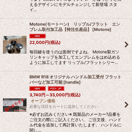
えるデザインにモデルチェンジして新登場 スタ
イ…
Motone(モートーン) リップル/フラット エン
ブレム取付加工品【特注生産品】
[
Motone
]
22,000
円
(税込)
毎回鍵を使うのは面倒ですよね。 Motone製ガソ
リンキャップを加工してエンブレムをはめ込める
ように加工してます リップル/フラットシリー…
BMW R18 オリジナル ハンドル加工受付 フラット
バーなど加工可能
[
handle
]
3,740
円
～33,000
円
(税込)
オープン価格
必要な項目をカートに追加してください
※必ずお読みください※ 既製品のメーカー?品番を
ご注文の際にご記入ください。 ご注文後、ハンド
ル代金を追加して再計算いたします。 ハンドルに
関し…