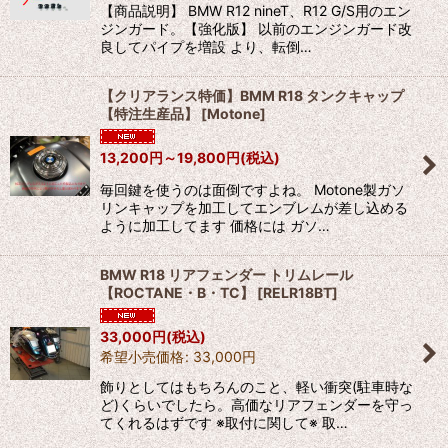
【商品説明】 BMW R12 nineT、R12 G/S用のエン
ジンガード。【強化版】 以前のエンジンガード改
良してパイプを増設 より、転倒…
【クリアランス特価】BMM R18 タンクキャップ
【特注生産品】
[
Motone
]
13,200
円
～19,800
円
(税込)
毎回鍵を使うのは面倒ですよね。 Motone製ガソ
リンキャップを加工してエンブレムが差し込める
ように加工してます 価格には ガソ…
BMW R18 リアフェンダー トリムレール
【ROCTANE・B・TC】
[
RELR18BT
]
33,000
円
(税込)
希望小売価格
:
33,000
円
飾りとしてはもちろんのこと、軽い衝突(駐車時な
ど)くらいでしたら。高価なリアフェンダーを守っ
てくれるはずです ※取付に関して※ 取…