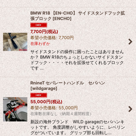
BMW R18 【EN-CHO】 サイドスタンドフック拡
張ブロック
[
ENCHO
]
7,700
円
(税込)
希望小売価格
:
7,700
円
在庫わずか
サイドスタンドの操作に困ったことはありません
か？ BMW R18のちょっとしかないサイドスタン
ドフック・・・・それを拡張せてくれるブロック
です …
RnineT セパレートハンドル セパハン
[
wildgarage
]
55,000
円
(税込)
希望小売価格
:
55,000
円
在庫数在庫なし（納期４週間程度）
新設の海外ブランド WILD garageのセパハンキ
ットです。 角度調整がしやすいように、レベリン
グがついています。 グリップ部も回転し…