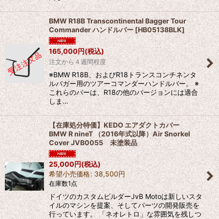
BMW R18B Transcontinental Bagger Tour
Commander ハンドルバー
[
HB05138BLK
]
165,000
円
(税込)
注文から４週間程度
※BMW R18B、およびR18トランスコンチネンタ
ルバガー用のツアーコマンダーハンドルバー。 ※
これらのバーは、R18の他のバージョンには適合
しま…
【在庫処分特価】KEDO エアダクトカバー
BMW R nineT （2016年式以降）Air Snorkel
Cover JVB0055 未塗装品
25,000
円
(税込)
希望小売価格
:
38,500
円
在庫数1点
ドイツのカスタムビルダーJvB Motoは新しいスタ
イルのマシンを提案、そしてパーツの開発販売を
行っています。 「ネオレトロ」な雰囲気を残しつ