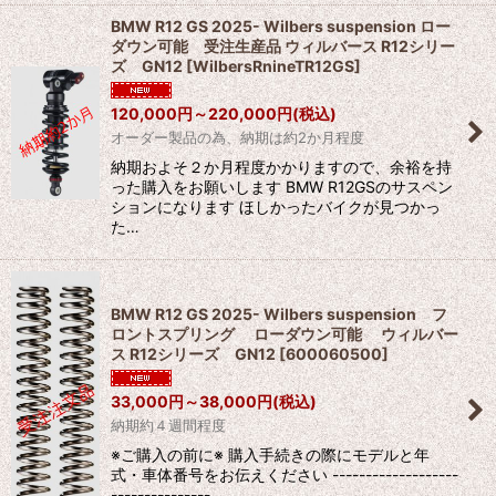
BMW R12 GS 2025- Wilbers suspension ロー
ダウン可能 受注生産品 ウィルバース R12シリー
ズ GN12
[
WilbersRnineTR12GS
]
120,000
円
～220,000
円
(税込)
オーダー製品の為、納期は約2か月程度
納期およそ２か月程度かかりますので、余裕を持
った購入をお願いします BMW R12GSのサスペン
ションになります ほしかったバイクが見つかっ
た…
BMW R12 GS 2025- Wilbers suspension フ
ロントスプリング ローダウン可能 ウィルバー
ス R12シリーズ GN12
[
600060500
]
33,000
円
～38,000
円
(税込)
納期約４週間程度
※ご購入の前に※ 購入手続きの際にモデルと年
式・車体番号をお伝えください -------------------
---------------…