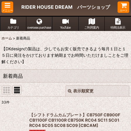
RIDER HOUSE DREAM パーツショップ
メニュー
カート
カテゴリ
overseas purchase
YouTube
ご利用案内
特商法表示
ホーム
>
新着商品
【DKdesignの製品は、少しでもお安く販売できるよう毎月１日と１
５日に発注をかけております納期までお時間いただけましことをご理
解ください】
新着商品
表示順変更
閉じる
33
件
表示数
:
【シフトドラムカムプレート】CB750F CB900F
CB1100F CB1100R CB750K RC04 SC11 SC01
並び順
:
RC04 SC05 SC08 SC09
[
CBCAM
]