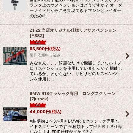
ランク上のサスペンションはどうですか？ オーダ
ーメイドだからこそ実現できるマシンとライダー
のための…
Z1 Z2 当店オリジナル仕様リアサスペンション
[
YSSZ
]
93,500
円
(税込)
製作依頼申し込み
みなさん、、、綺麗なだけで機能していないリプ
ロサスペンションを使用していませんか？ 機能し
ているか、わからない、サビサビのサスペンショ
ンを使用し…
BMW R18クラシック専用 ロングスクリーン
[
7jurock
]
44,000
円
(税込)
※納期約２〜3か月※ BMWR18クラシック専用 ワ
イドスクリーンです 全種類トップ部ＦＲＩＰ仕様
になります FRIP仕様がイケてるん…