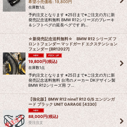
希望小売価格
:
19,800
円
在庫数1点
予約注文となります ※25日まで※ご注文の方に新
発売記念送料無料 BMW R12シリーズのブレーキ
＆シフトペグの延長ペグです 約…
☆新発売記念送料無料☆ BMW R12 シリーズ フ
ロントフェンダー マッドガード エクステンション
フェンダー
[
BR12027
]
19,800
円
(税込)
在庫数1点
予約注文となります ※25日まで※ご注文の方に新
発売記念送料無料 台湾のメーカー DKデザイン製
BMW R12シリーズ用 フ…
【強化版】BMW R12 nineT R12 G/S エンジンガ
ード ブラック UNIT GARAGE
[
4330
]
88,000
円
(税込)
受注注文