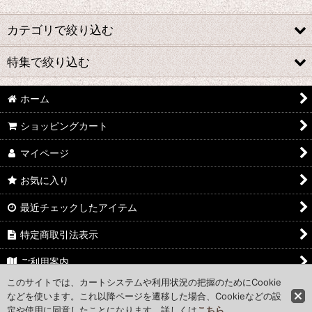
カテゴリで絞り込む
特集で絞り込む
★BMW R18 在庫処分★
☆RnineT在庫処分☆
ホーム
BMW R18
ショッピングカート
アパレル Tシャツ
BMW RnineT
マイページ
KERTS
BMW R12シリーズ 2024-
お気に入り
サスペンション
BMW R12 G/S
最近チェックしたアイテム
フォグランプキット
BMW MOTORRAD ALL MODEL
特定商取引法表示
ウィンドシールド
ハンターカブ
ご利用案内
R18パッセンジャーシリーズ
サスペンション
このサイトでは、カートシステムや利用状況の把握のためにCookie
お問い合わせ
などを使います。これ以降ページを遷移した場合、Cookieなどの設
BMW系ウィンカー・ミラー
定や使用に同意したことになります。詳しくは
GS GSA
こちら