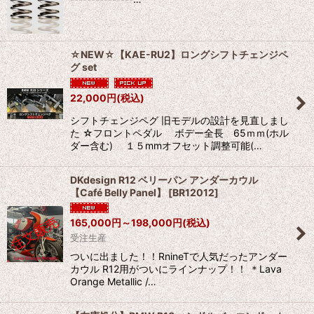
☆NEW☆【KAE-RU2】ロングシフトチェンジペ
グ set
22,000
円
(税込)
シフトチェンジペグ 旧モデルの設計を見直しまし
た ☆フロントペダル ボデー全長 65ｍｍ(ホル
ダー含む) １５mmオフセット調整可能(…
DKdesign R12 ベリーパン アンダーカウル
【Café Belly Panel】
[
BR12012
]
165,000
円
～198,000
円
(税込)
受注生産
ついに出ました！！RnineTで人気だったアンダー
カウル R12用がついにラインナップ！！ ＊Lava
Orange Metallic /…