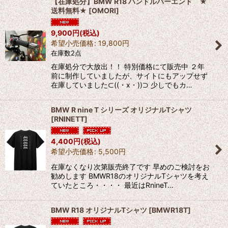
【在庫処分】BMW R18 ハンドルバーエンド ★
送料無料★
[
OMORI
]
9,900
円
(税込)
希望小売価格
:
19,800
円
在庫数2点
在庫処分で大放出！！ 特別価格にて販売中 ２年
前に制作していましたが、サイトにもアップせず
在庫していました⊂((・x・))⊃ 少しでもカ…
BMW R nine T シリーズ オリジナルTシャツ
[
RNINETT
]
4,400
円
(税込)
希望小売価格
:
5,500
円
在庫なくなり次第販売終了です 早めのご検討をお
勧めします BMWR18のオリジナルTシャツを考え
ていたところ・・・・ 最近はRnineT…
BMW R18 オリジナルTシャツ
[
BMWR18T
]