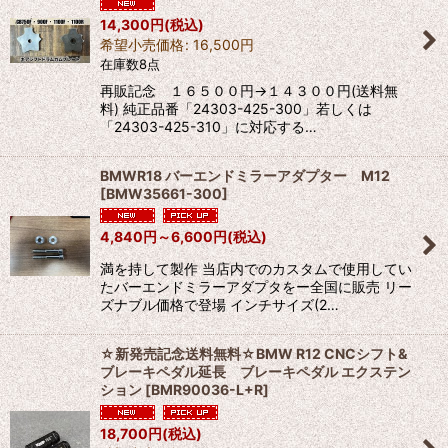
14,300
円
(税込)
絞り込む
希望小売価格
:
16,500
円
在庫数8点
再販記念 １６５００円→１４３００円(送料無
料) 純正品番「24303-425-300」若しくは
「24303-425-310」に対応する…
BMWR18 バーエンドミラーアダプター M12
[
BMW35661-300
]
4,840
円
～6,600
円
(税込)
満を持して製作 当店内でのカスタムで使用してい
たバーエンドミラーアダプタをー全国に販売 リー
ズナブル価格で登場 インチサイズ(2…
☆新発売記念送料無料☆BMW R12 CNCシフト&
ブレーキペダル延長 ブレーキペダル エクステン
ション
[
BMR90036-L+R
]
18,700
円
(税込)