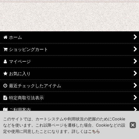
絞り込む
BMW R18
BMW RnineT
ホーム
BMW R12シリーズ 2024-
ショッピングカート
BMW R12 G/S
マイページ
BMW MOTORRAD ALL MODEL
お気に入り
ハンターカブ
最近チェックしたアイテム
サスペンション
特定商取引法表示
GS GSA
ご利用案内
このサイトでは、カートシステムや利用状況の把握のためにCookie
オリジナルアパレル
お問い合わせ
などを使います。これ以降ページを遷移した場合、Cookieなどの設
定や使用に同意したことになります。詳しくは
こちら