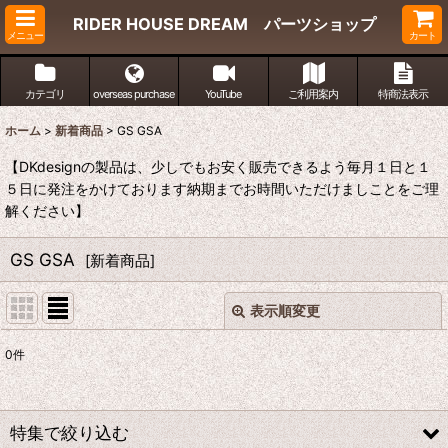
RIDER HOUSE DREAM パーツショップ
メニュー
カート
カテゴリ
overseas purchase
YouTube
ご利用案内
特商法表示
ホーム
>
新着商品
>
GS GSA
【DKdesignの製品は、少しでもお安く販売できるよう毎月１日と１
５日に発注をかけております納期までお時間いただけましことをご理
解ください】
GS GSA
[
新着商品
]
表示順変更
閉じる
0
件
表示数
:
並び順
:
特集で絞り込む