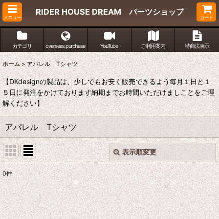
RIDER HOUSE DREAM パーツショップ
メニュー
カート
カテゴリ
overseas purchase
YouTube
ご利用案内
特商法表示
ホーム
>
アパレル Tシャツ
【DKdesignの製品は、少しでもお安く販売できるよう毎月１日と１
５日に発注をかけております納期までお時間いただけましことをご理
解ください】
アパレル Tシャツ
表示順変更
閉じる
0
件
表示数
:
並び順
: