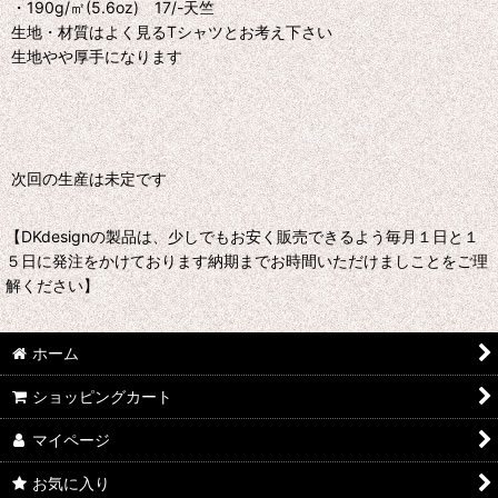
・190g/㎡(5.6oz) 17/-天竺
生地・材質はよく見るTシャツとお考え下さい
生地やや厚手になります
次回の生産は未定です
【DKdesignの製品は、少しでもお安く販売できるよう毎月１日と１
５日に発注をかけております納期までお時間いただけましことをご理
解ください】
ホーム
ショッピングカート
マイページ
お気に入り