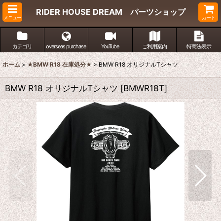
RIDER HOUSE DREAM パーツショップ
メニュー
カート
カテゴリ
overseas purchase
YouTube
ご利用案内
特商法表示
ホーム
>
★BMW R18 在庫処分★
>
BMW R18 オリジナルTシャツ
BMW R18 オリジナルTシャツ
[
BMWR18T
]