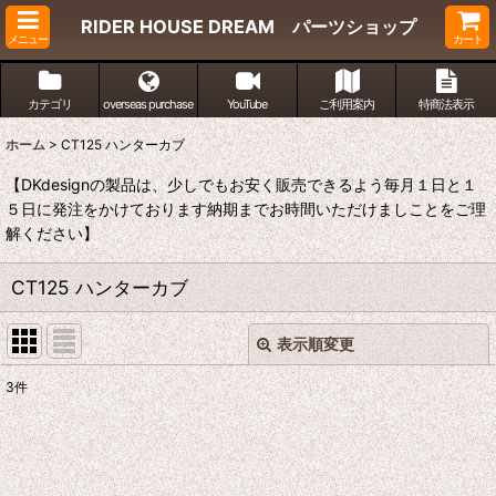
RIDER HOUSE DREAM パーツショップ
メニュー
カート
カテゴリ
overseas purchase
YouTube
ご利用案内
特商法表示
ホーム
>
CT125 ハンターカブ
【DKdesignの製品は、少しでもお安く販売できるよう毎月１日と１
５日に発注をかけております納期までお時間いただけましことをご理
解ください】
CT125 ハンターカブ
表示順変更
閉じる
3
件
表示数
:
並び順
: