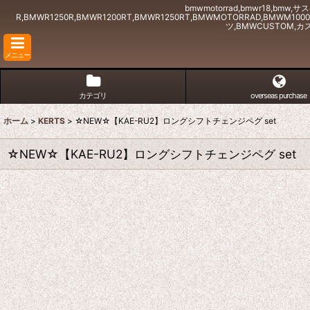
bmwmotorrad,bmwr18,bm
R,BMWR1250R,BMWR1200RT,BMWR1250RT,BMWMOTORRAD,BMWM1
ツ,BMWCUSTOM,カス
メニュー
カテゴリ
overseas purchase
ホーム
>
KERTS
>
☆NEW☆【KAE-RU2】ロングシフトチェンジペグ set
☆NEW☆【KAE-RU2】ロングシフトチェンジペグ set