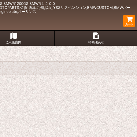
GS,BMWR1200GS,BMWR１２００
パーツ,MOTOPARTS,佐賀,唐津,九州,福岡,YSSサスペンション,BMWCUSTOM,BMWパー
ineplate,オーリンズ,
カート
ご利用案内
特商法表示