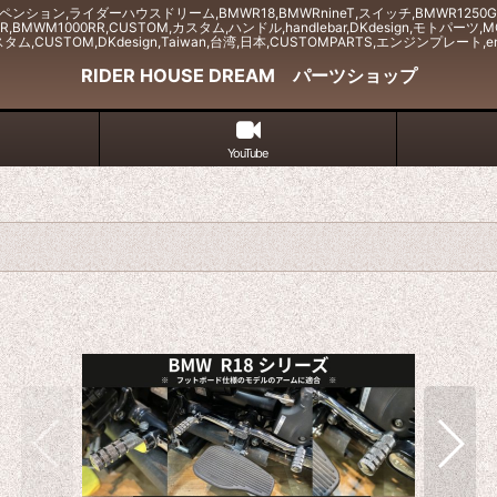
w,サスペンション,ライダーハウスドリーム,BMWR18,BMWRnineT,スイッチ,BMWR1250
000R,BMWM1000RR,CUSTOM,カスタム,ハンドル,handlebar,DKdesign,モト
タム,CUSTOM,DKdesign,Taiwan,台湾,日本,CUSTOMPARTS,エンジンプレート,eng
RIDER HOUSE DREAM パーツショップ
YouTube