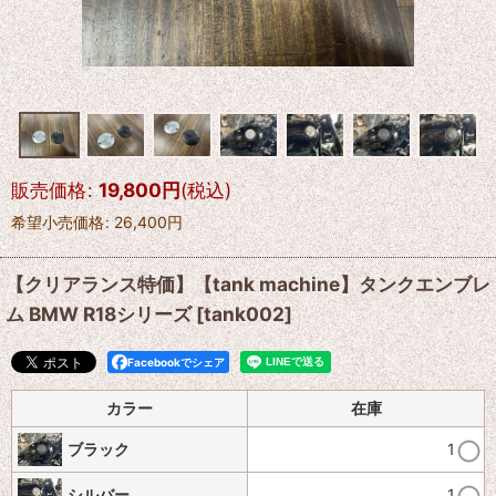
販売価格
:
19,800
円
(税込)
希望小売価格
:
26,400
円
【クリアランス特価】【tank machine】タンクエンブレ
ム BMW R18シリーズ
[
tank002
]
Facebookでシェア
カラー
在庫
ブラック
1
シルバー
1