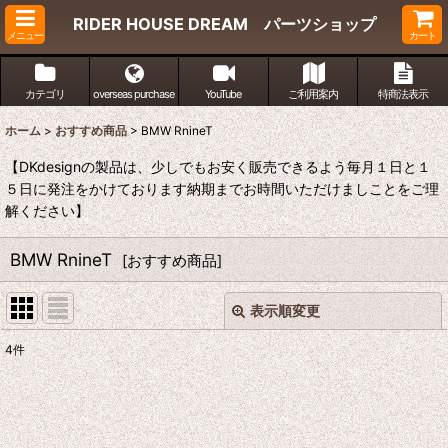
RIDER HOUSE DREAM パーツショップ
メニュー
カート
カテゴリ
overseas purchase
YouTube
ご利用案内
特商法表示
ホーム
>
おすすめ商品
>
BMW RnineT
【DKdesignの製品は、少しでもお安く販売できるよう毎月１日と１
５日に発注をかけております納期までお時間いただけましことをご理
解ください】
BMW RnineT
[
おすすめ商品
]
表示順変更
閉じる
4
件
表示数
:
並び順
: