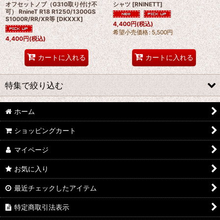
オフセットノブ（G310取り付け不
シャツ
[
RNINETT
]
可） RnineT R18 R1250/1300GS
S1000R/RR/XR等
[
DKXXX
]
4,400
円
(税込)
希望小売価格
:
5,500
円
4,400
円
(税込)
カートに入れる
カートに入れる
特集で絞り込む
ホーム
BMW R18
ショッピングカート
BMW RnineT
マイページ
BMW R12シリーズ 2024-
お気に入り
BMW R12 G/S
最近チェックしたアイテム
BMW MOTORRAD ALL MODEL
特定商取引法表示
ハンターカブ