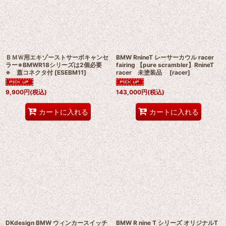
絞り込む
ＢＭＷ用エキゾーストサーボキャンセ
BMW RnineT レーサーカウル racer
ラー※BMWR18シリーズは2個必要
fairing 【pure scrambler】RnineT
※ 蓋コネクタ付
[
ESEBM11
]
racer 未塗装品
[
racer
]
9,900
円
(税込)
143,000
円
(税込)
カートに入れる
カートに入れる
DKdesign BMW ウィンカースイッチ
BMW R nine T シリーズ オリジナルT