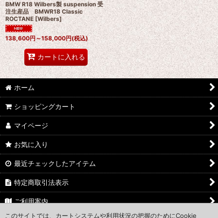
BMW R18 Wilbers製 suspension 受
注生産品 BMWR18 Classic
ROCTANE
[
Wilbers
]
138,600
円
～158,000
円
(税込)
カートに入れる
ホーム
ショッピングカート
マイページ
お気に入り
最近チェックしたアイテム
特定商取引法表示
ご利用案内
このサイトでは、カートシステムや利用状況の把握のためにCookie