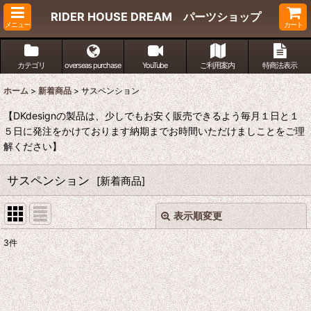
RIDER HOUSE DREAM パーツショップ
メニュー
カート
カテゴリ
overseas purchase
YouTube
ご利用案内
特商法表示
ホーム
>
新着商品
>
サスペンション
【DKdesignの製品は、少しでもお安く販売できるよう毎月１日と１
５日に発注をかけております納期までお時間いただけましことをご理
解ください】
サスペンション
[
新着商品
]
表示順変更
閉じる
3
件
表示数
:
並び順
: