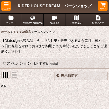
RIDER HOUSE DREAM パーツショップ
メニュー
カート
カテゴリ
overseas purchase
YouTube
ご利用案内
特商法表示
ホーム
>
おすすめ商品
>
サスペンション
【DKdesignの製品は、少しでもお安く販売できるよう毎月１日と１
５日に発注をかけております納期までお時間いただけましことをご理
解ください】
サスペンション
[
おすすめ商品
]
表示順変更
閉じる
0
件
表示数
:
並び順
: