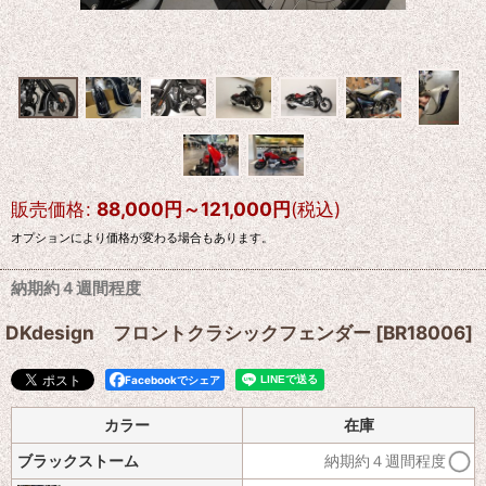
販売価格
:
88,000
円
～121,000
円
(税込)
オプションにより価格が変わる場合もあります。
納期約４週間程度
DKdesign フロントクラシックフェンダー
[
BR18006
]
Facebookでシェア
カラー
在庫
ブラックストーム
納期約４週間程度