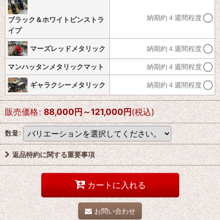
納期約４週間程度
ブラック＆ホワイトピンストラ
イプ
マーズレッドメタリック
納期約４週間程度
マンハッタンメタリックマット
納期約４週間程度
ギャラクシーメタリック
納期約４週間程度
販売価格
:
88,000
円
～121,000
円
(税込)
数量
:
返品特約に関する重要事項
カートに入れる
お問い合わせ