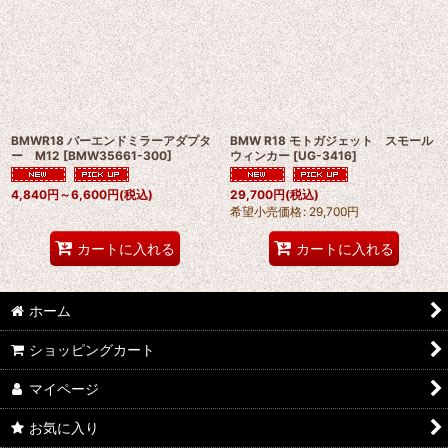
並び順
:
絞り込む
BMWR18 バーエンドミラーアダプタ
BMW R18 モトガジェット スモール
ー M12
[
BMW35661-300
]
ウィンカー
[
UG-3416
]
4,840
円
～6,600
円
(税込)
29,700
円
(税込)
希望小売価格
:
29,700
円
カートに入れる
カートに入れる
ホーム
ショッピングカート
マイページ
お気に入り