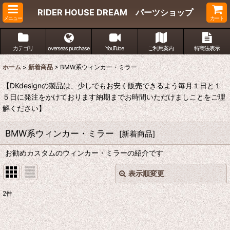
RIDER HOUSE DREAM パーツショップ
メニュー
カート
カテゴリ
overseas purchase
YouTube
ご利用案内
特商法表示
ホーム
>
新着商品
>
BMW系ウィンカー・ミラー
【DKdesignの製品は、少しでもお安く販売できるよう毎月１日と１
５日に発注をかけております納期までお時間いただけましことをご理
解ください】
BMW系ウィンカー・ミラー
[
新着商品
]
お勧めカスタムのウィンカー・ミラーの紹介です
表示順変更
閉じる
2
件
表示数
: