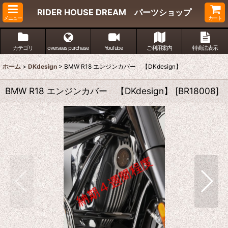
RIDER HOUSE DREAM パーツショップ
メニュー
カート
カテゴリ
overseas purchase
YouTube
ご利用案内
特商法表示
ホーム
>
DKdesign
>
BMW R18 エンジンカバー 【DKdesign】
BMW R18 エンジンカバー 【DKdesign】
[
BR18008
]