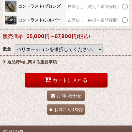
コントラスト/ブロンズ
在庫なし（納期４週間程度）
コントラスト/シルバー
在庫なし（納期４週間程度）
販売価格
:
55,000
円
～67,800
円
(税込)
数量
:
返品特約に関する重要事項
カートに入れる
お問い合わせ
お気に入り登録
商品詳細