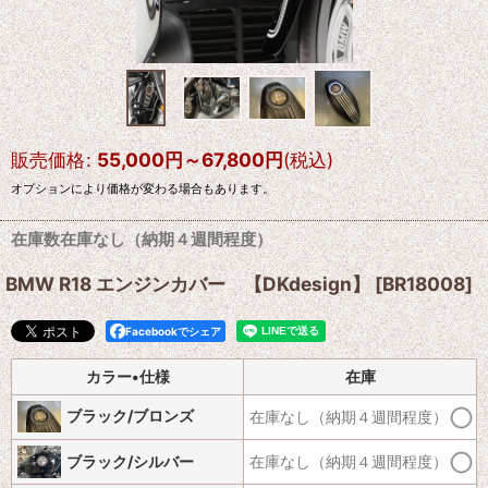
販売価格
:
55,000
円
～67,800
円
(税込)
オプションにより価格が変わる場合もあります。
在庫数在庫なし（納期４週間程度）
BMW R18 エンジンカバー 【DKdesign】
[
BR18008
]
Facebookでシェア
カラー•仕様
在庫
ブラック/ブロンズ
在庫なし（納期４週間程度）
ブラック/シルバー
在庫なし（納期４週間程度）