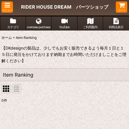
RIDER HOUSE DREAM パーツショップ
メニュー
カート
カテゴリ
overseas purchase
YouTube
ご利用案内
特商法表示
ホーム
>
Item Ranking
【DKdesignの製品は、少しでもお安く販売できるよう毎月１日と１
５日に発注をかけております納期までお時間いただけましことをご理
解ください】
Item Ranking
0
件