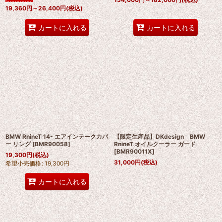
19,360
円
～26,400
円
(税込)
カートに入れる
カートに入れる
BMW RnineT 14- エアインテークカバ
【限定生産品】DKdesign BMW
ー リング
[
BMR90058
]
RnineT オイルクーラー ガード
[
BMR90011X
]
19,300
円
(税込)
31,000
円
(税込)
希望小売価格
:
19,300
円
カートに入れる