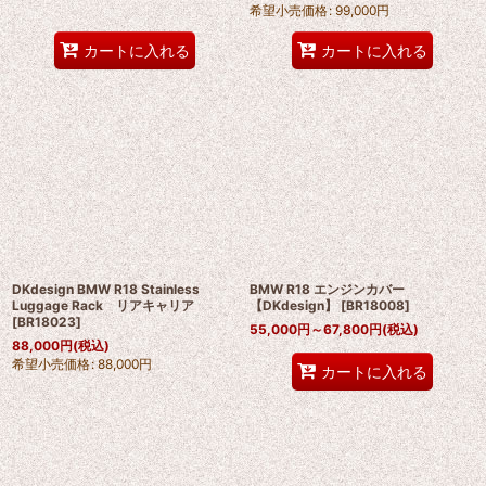
希望小売価格
:
99,000
円
カートに入れる
カートに入れる
DKdesign BMW R18 Stainless
BMW R18 エンジンカバー
Luggage Rack リアキャリア
【DKdesign】
[
BR18008
]
[
BR18023
]
55,000
円
～67,800
円
(税込)
88,000
円
(税込)
希望小売価格
:
88,000
円
カートに入れる