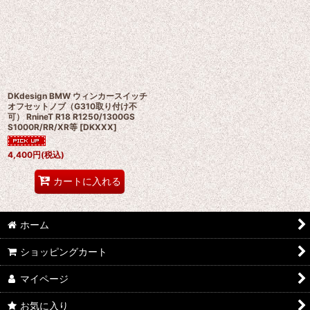
DKdesign BMW ウィンカースイッチ
オフセットノブ（G310取り付け不
可） RnineT R18 R1250/1300GS
S1000R/RR/XR等
[
DKXXX
]
4,400
円
(税込)
カートに入れる
ホーム
ショッピングカート
マイページ
お気に入り