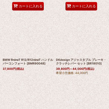
カートに入れる
カートに入れる
BMW RnineT R12/R12nineT ハンドル
DKdesign アジャスタブル ブレーキ・
バーコンフォート
[
BMR90048
]
クラッチレバー セット
[
BR18010
]
37,800
円
(税込)
39,800
円
～44,000
円
(税込)
希望小売価格
:
44,000
円