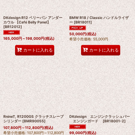
DKdesign R12 ベリーパン アンダー
BMW R18 / Classic ハンドルライザ
カウル 【Café Belly Panel】
ー
[
BR18011
]
[
BR12012
]
50,000
円
(税込)
165,000
円
～198,000
円
(税込)
希望小売価格
:
55,000
円
カートに入れる
カートに入れる
RnineT, R1200GS クラッチスレーブ
DKdesign エンジンクラッシュバー
シリンダー
[
BMR90055
]
エンジンガード
[
BR18001-2
]
107,800
円
～112,800
円
(税込)
希望小売価格
:
107,800
円
～112,800
円
99,000
円
(税込)