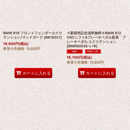
絞り込む
BMW R18 フロントフェンダーエクス
☆新発売記念送料無料☆BMW R12
テンション/マッドガード
[
BR18021
]
CNCシフト&ブレーキペダル延長 ブ
レーキペダル エクステンション
19,800
円
(税込)
[
BMR90036-L+R
]
希望小売価格
:
19,800
円
18,700
円
(税込)
希望小売価格
:
19,800
円
カートに入れる
カートに入れる