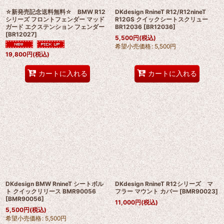
☆新発売記念送料無料☆ BMW R12
DKdesign RnineT R12/R12nineT
シリーズ フロントフェンダー マッド
R12GS クイックシートスクリュー
ガード エクステンション フェンダー
BR12036
[
BR12036
]
[
BR12027
]
5,500
円
(税込)
希望小売価格
:
5,500
円
19,800
円
(税込)
カートに入れる
カートに入れる
DKdesign BMW RnineT シートボル
DKdesign RnineT R12シリーズ マ
ト クイックリリース BMR90056
フラー マウント カバー
[
BMR90023
]
[
BMR90056
]
11,000
円
(税込)
5,500
円
(税込)
希望小売価格
:
5,500
円