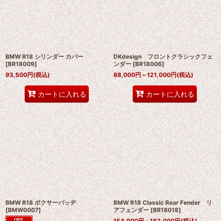
BMW R18 シリンダー カバー
DKdesign フロントクラシックフェ
[
BR18009
]
ンダー
[
BR18006
]
93,500
円
(税込)
88,000
円
～121,000
円
(税込)
カートに入れる
カートに入れる
BMW R18 ボクサーバッヂ
BMW R18 Classic Rear Fender リ
[
BMW0007
]
アフェンダー
[
BR18018
]
154,000
円
～182,000
円
(税込)